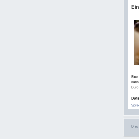
Ein
Bitte
kann
Büro 
Dat
Spra
Druc