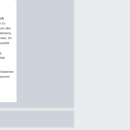
alb
n zu
luss des
rahmens,
nnen. Im
uswahl
h
,
 Viel
t bewerten
unserem