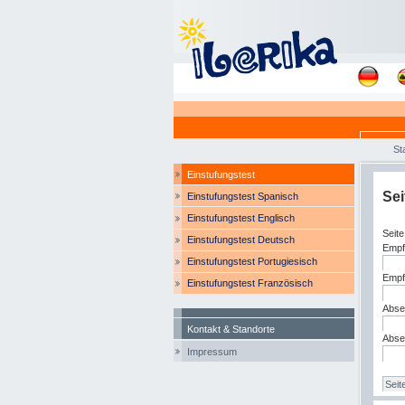
St
Einstufungstest
Sei
Einstufungstest Spanisch
Einstufungstest Englisch
Seite
Einstufungstest Deutsch
Empf
Einstufungstest Portugiesisch
Empf
Einstufungstest Französisch
Abse
Kontakt & Standorte
Abse
Impressum