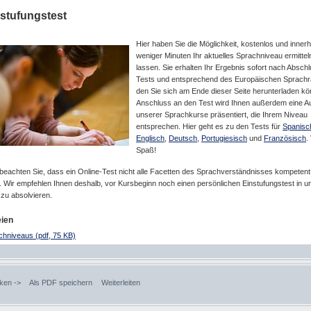
stufungstest
Hier haben Sie die Möglichkeit, kostenlos und innerh
weniger Minuten Ihr aktuelles Sprachniveau ermittel
lassen. Sie erhalten Ihr Ergebnis sofort nach Absch
Tests und entsprechend des Europäischen Sprach
den Sie sich am Ende dieser Seite herunterladen kö
Anschluss an den Test wird Ihnen außerdem eine A
unserer Sprachkurse präsentiert, die Ihrem Niveau
entsprechen. Hier geht es zu den Tests für
Spanisc
Englisch
,
Deutsch
,
Portugiesisch
und
Französisch
.
Spaß!
 beachten Sie, dass ein Online-Test nicht alle Facetten des Sprachverständnisses kompeten
. Wir empfehlen Ihnen deshalb, vor Kursbeginn noch einen persönlichen Einstufungstest in 
zu absolvieren.
eien
chniveaus (pdf, 75 KB)
ken ->
Als PDF speichern
Weiterleiten