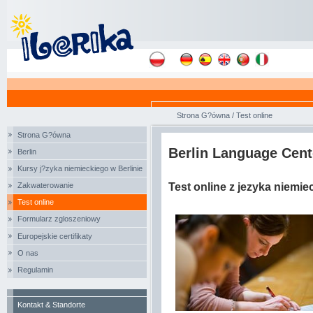
Strona G?ówna
/
Test online
Strona G?ówna
Berlin Language Cent
Berlin
Kursy j?zyka niemieckiego w Berlinie
Zakwaterowanie
Test online z jezyka niemie
Test online
Formularz zgloszeniowy
Europejskie certifikaty
O nas
Regulamin
Kontakt & Standorte